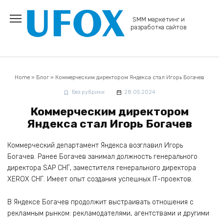
Перейти
к
SMM маркетинг и
содержанию
разработка сайтов
Home
»
Блог
»
Коммерческим директором Яндекса стал Игорь Богачев
Без рубрики
28.05.2024
Коммерческим директором
Яндекса стал Игорь Богачев
Коммерческий департамент Яндекса возглавил Игорь
Богачев. Ранее Богачев занимал должность генерального
директора SAP СНГ, заместителя генерального директора
XEROX СНГ. Имеет опыт создания успешных IТ-проектов.
В Яндексе Богачев продолжит выстраивать отношения с
рекламным рынком: рекламодателями, агентствами и другими