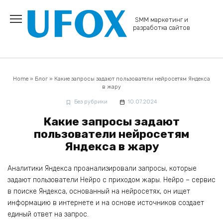
Перейти
к
SMM маркетинг и
содержанию
разработка сайтов
Home
»
Блог
»
Какие запросы задают пользователи нейросетям Яндекса
в жару
Без рубрики
10.07.2024
Какие запросы задают
пользователи нейросетям
Яндекса в жару
Аналитики Яндекса проанализировали запросы, которые
задают пользователи Нейро с приходом жары. Нейро – сервис
в поиске Яндекса, основанный на нейросетях, он ищет
информацию в интернете и на основе источников создает
единый ответ на запрос.