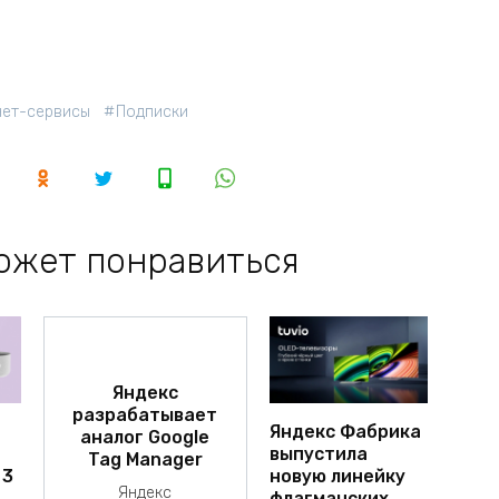
нет-сервисы
Подписки
ожет понравиться
Яндекс
разрабатывает
Яндекс Фабрика
аналог Google
выпустила
Tag Manager
 3
новую линейку
Яндекс
флагманских