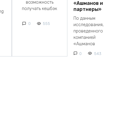
возможность
«Ашманов и
получать кешбэк
партнеры»
ng
По данным
0
555
исследования,
проведенного
компанией
«Ашманов
0
543