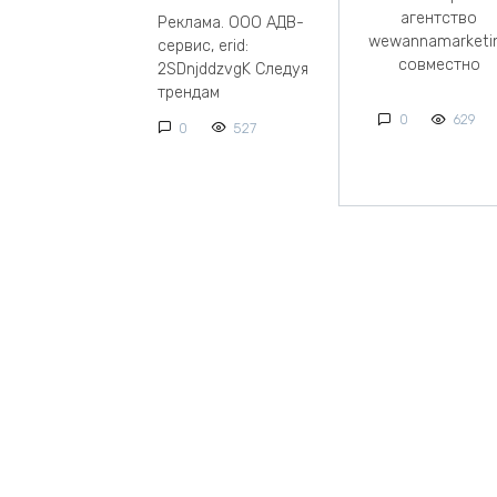
агентство
Реклама. ООО АДВ-
wewannamarketi
сервис, erid:
совместно
2SDnjddzvgK Следуя
трендам
0
629
0
527