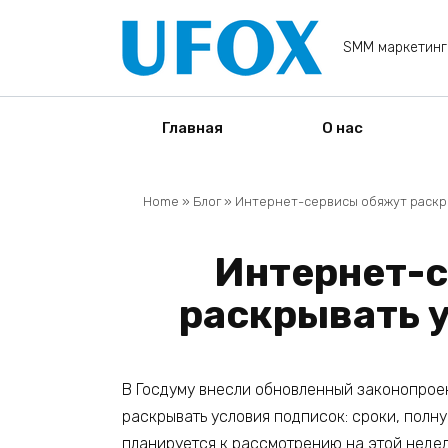
Перейти
к
SMM маркетинг
содержанию
Главная
О нас
Home
»
Блог
»
Интернет-сервисы обяжут раскр
Интернет-
раскрывать 
В Госдуму внесли обновленный законопрое
раскрывать условия подписок: сроки, полн
планируется к рассмотрению на этой недел