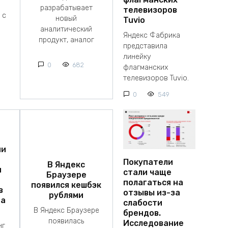
разрабатывает
телевизоров
 с
новый
Tuvio
аналитический
Яндекс Фабрика
продукт, аналог
представила
линейку
0
682
флагманских
телевизоров Tuvio.
0
549
ии
Покупатели
В Яндекс
я
стали чаще
Браузере
полагаться на
появился кешбэк
в
отзывы из-за
рублями
на
слабости
В Яндекс Браузере
брендов.
появилась
Исследование
нг