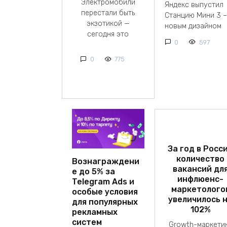
Электромобили
Яндекс выпустил
перестали быть
Станцию Мини 3 –
экзотикой —
новым дизайном
сегодня это
0
597
0
775
За год в Росс
количество
Вознаграждени
вакансий дл
е до 5% за
инфлюенс-
Telegram Ads и
маркетолого
особые условия
увеличилось 
для популярных
102%
рекламных
систем
Growth-маркети