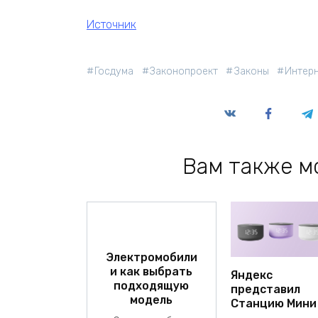
Источник
Госдума
Законопроект
Законы
Интер
Вам также м
Электромобили
и как выбрать
Яндекс
подходящую
представил
модель
Станцию Мини