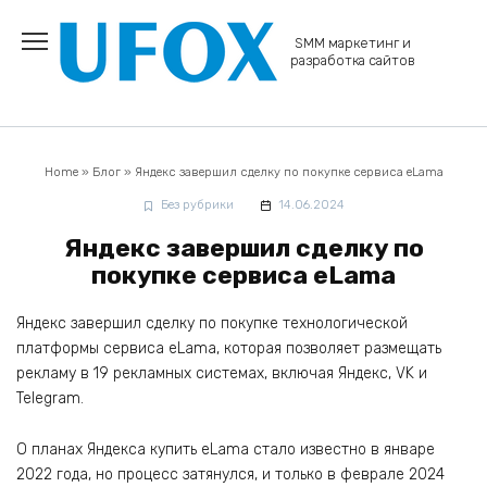
Перейти
к
SMM маркетинг и
содержанию
разработка сайтов
Home
»
Блог
»
Яндекс завершил сделку по покупке сервиса eLama
Без рубрики
14.06.2024
Яндекс завершил сделку по
покупке сервиса eLama
Яндекс завершил сделку по покупке технологической
платформы сервиса eLama, которая позволяет размещать
рекламу в 19 рекламных системах, включая Яндекс, VK и
Telegram.
О планах Яндекса купить eLama стало известно в январе
2022 года, но процесс затянулся, и только в феврале 2024