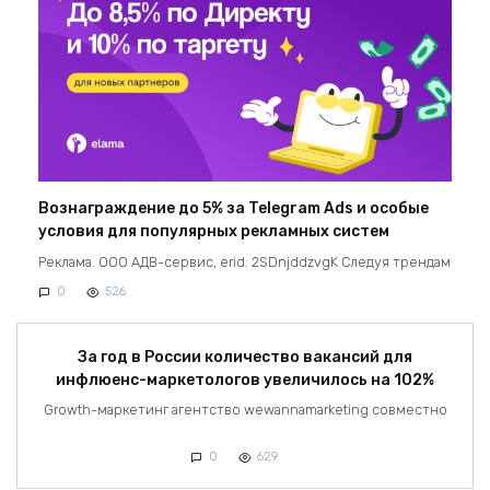
Вознаграждение до 5% за Telegram Ads и особые
условия для популярных рекламных систем
Реклама. ООО АДВ-сервис, erid: 2SDnjddzvgK Следуя трендам
0
526
За год в России количество вакансий для
инфлюенс-маркетологов увеличилось на 102%
Growth-маркетинг агентство wewannamarketing совместно
0
629