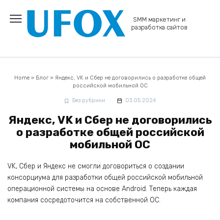
Перейти
к
SMM маркетинг и
содержанию
разработка сайтов
Home
»
Блог
»
Яндекс, VK и Сбер не договорились о разработке общей
российской мобильной ОС
Без рубрики
03.05.2024
Яндекс, VK и Сбер не договорились
о разработке общей российской
мобильной ОС
VK, Сбер и Яндекс не смогли договориться о создании
консорциума для разработки общей российской мобильной
операционной системы на основе Android. Теперь каждая
компания сосредоточится на собственной ОС.