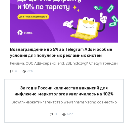
Вознаграждение до 5% за Telegram Ads и особые
условия для популярных рекламных систем
Реклама. ООО АДВ-сервис, erid: 2SDnjddzvgK Следуя трендам
0
526
За год в России количество вакансий для
инфлюенс-маркетологов увеличилось на 102%
Growth-маркетинг агентство wewannamarketing совместно
0
629