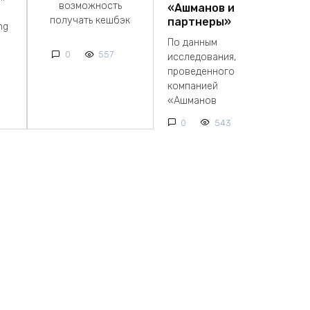
возможность
«Ашманов и
получать кешбэк
партнеры»
ng
По данным
0
557
исследования,
проведенного
компанией
«Ашманов
0
543