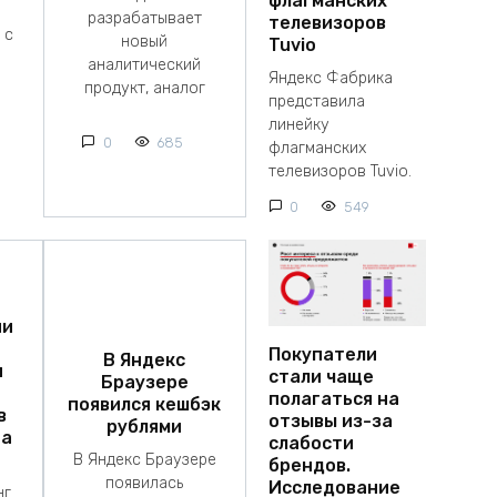
флагманских
разрабатывает
телевизоров
 с
новый
Tuvio
аналитический
Яндекс Фабрика
продукт, аналог
представила
линейку
0
685
флагманских
телевизоров Tuvio.
0
549
ии
Покупатели
В Яндекс
я
стали чаще
Браузере
полагаться на
появился кешбэк
в
отзывы из-за
рублями
на
слабости
В Яндекс Браузере
брендов.
появилась
Исследование
нг