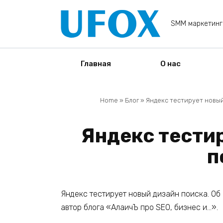
Перейти
к
SMM маркетинг
содержанию
Главная
О нас
Home
»
Блог
»
Яндекс тестирует новый
Яндекс тести
п
Яндекс тестирует новый дизайн поиска. Об
автор блога «АлаичЪ про SEO, бизнес и…».