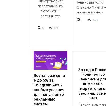
Электромобили
Яндекс выпустил
перестали быть
Станцию Мини 3 –
экзотикой —
новым дизайном
сегодня это
0
599
0
776
За год в Росс
количество
Вознаграждени
вакансий дл
е до 5% за
инфлюенс-
Telegram Ads и
маркетолого
особые условия
увеличилось 
для популярных
102%
рекламных
систем
Growth-маркети