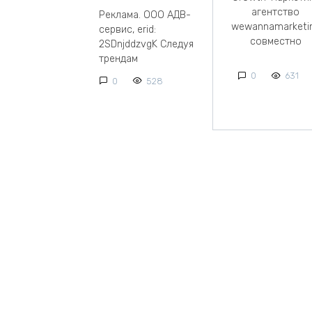
агентство
Реклама. ООО АДВ-
wewannamarketi
сервис, erid:
совместно
2SDnjddzvgK Следуя
трендам
0
631
0
528