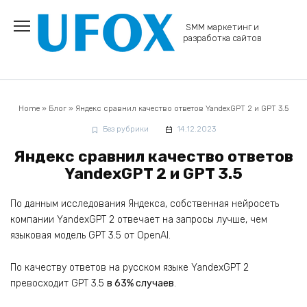
Перейти
к
SMM маркетинг и
содержанию
разработка сайтов
Home
»
Блог
»
Яндекс сравнил качество ответов YandexGPT 2 и GPT 3.5
Без рубрики
14.12.2023
Яндекс сравнил качество ответов
YandexGPT 2 и GPT 3.5
По данным исследования Яндекса, собственная нейросеть
компании YandexGPT 2 отвечает на запросы лучше, чем
языковая модель GPT 3.5 от OpenAI.
По качеству ответов на русском языке YandexGPT 2
превосходит GPT 3.5
в 63% случаев
.