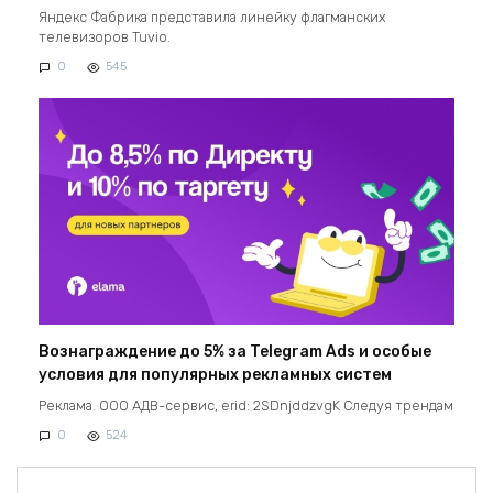
Яндекс Фабрика представила линейку флагманских
телевизоров Tuvio.
0
545
Вознаграждение до 5% за Telegram Ads и особые
условия для популярных рекламных систем
Реклама. ООО АДВ-сервис, erid: 2SDnjddzvgK Следуя трендам
0
524