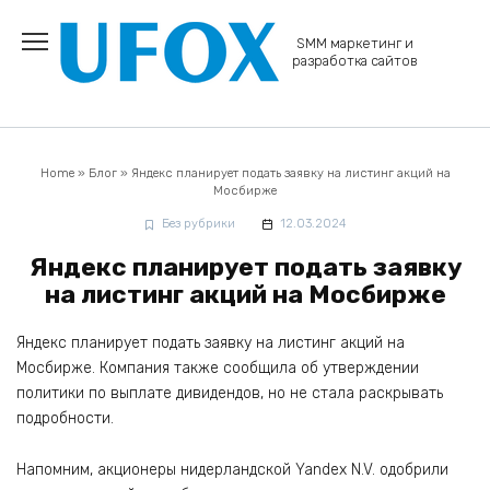
Перейти
к
SMM маркетинг и
содержанию
разработка сайтов
Home
»
Блог
»
Яндекс планирует подать заявку на листинг акций на
Мосбирже
Без рубрики
12.03.2024
Яндекс планирует подать заявку
на листинг акций на Мосбирже
Яндекс планирует подать заявку на листинг акций на
Мосбирже. Компания также сообщила об утверждении
политики по выплате дивидендов, но не стала раскрывать
подробности.
Напомним, акционеры нидерландской Yandex N.V. одобрили