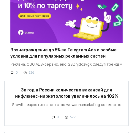
Вознаграждение до 5% за Telegram Ads и особые
условия для популярных рекламных систем
Реклама. ООО АДВ-сервис, erid: 2SDnjddzvgK Следуя трендам
0
526
За год в России количество вакансий для
инфлюенс-маркетологов увеличилось на 102%
Growth-маркетинг агентство wewannamarketing совместно
0
629