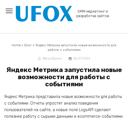
Перейти
к
SMM маркетинг и
содержанию
разработка сайтов
Home
»
Блог
»
Яндекс Метрика запустила новые возможности для
работы с событиями
Без рубрики
26.07.2024
Яндекс Метрика запустила новые
возможности для работы с
событиями
Яндекс Метрика представила новые возможности для работы
с событиями. Отчеты упростят анализ поведения
пользователей на сайте, а новые поля LogsAPI сделают
полезнее работу с сырыми данными и ecommerce-событиями.