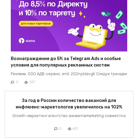
Вознаграждение до 5% за Telegram Ads и особые
условия для популярных рекламных систем
Реклама. ООО АДВ-сервис, erid: 2SDnjddzvgK Следуя трендам
0
527
За год в России количество вакансий для
инфлюенс-маркетологов увеличилось на 102%
Growth-маркетинг агентство wewannamarketing совместно
0
631