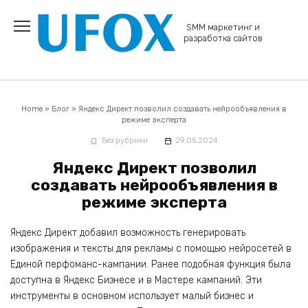
Перейти
к
SMM маркетинг и
содержанию
разработка сайтов
Home
»
Блог
»
Яндекс Директ позволил создавать нейрообъявления в
режиме эксперта
Без рубрики
29.05.2024
Яндекс Директ позволил
создавать нейрообъявления в
режиме эксперта
Яндекс Директ добавил возможность генерировать
изображения и тексты для рекламы с помощью нейросетей в
Единой перфоманс-кампании. Ранее подобная функция была
доступна в Яндекс Бизнесе и в Мастере кампаний. Эти
инструменты в основном использует малый бизнес и