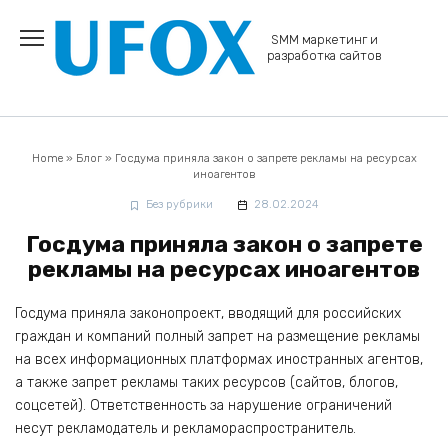
Перейти
к
SMM маркетинг и
содержанию
разработка сайтов
Home
»
Блог
»
Госдума приняла закон о запрете рекламы на ресурсах
иноагентов
Без рубрики
28.02.2024
Госдума приняла закон о запрете
рекламы на ресурсах иноагентов
Госдума приняла законопроект, вводящий для российских
граждан и компаний полный запрет на размещение рекламы
на всех информационных платформах иностранных агентов,
а также запрет рекламы таких ресурсов (сайтов, блогов,
соцсетей). Ответственность за нарушение ограничений
несут рекламодатель и рекламораспространитель.