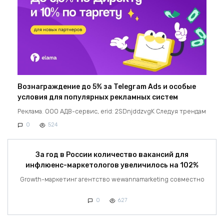
Вознаграждение до 5% за Telegram Ads и особые
условия для популярных рекламных систем
Реклама. ООО АДВ-сервис, erid: 2SDnjddzvgK Следуя трендам
0
524
За год в России количество вакансий для
инфлюенс-маркетологов увеличилось на 102%
Growth-маркетинг агентство wewannamarketing совместно
0
627