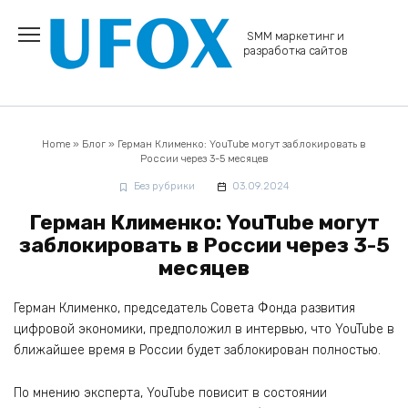
Перейти
к
SMM маркетинг и
содержанию
разработка сайтов
Home
»
Блог
»
Герман Клименко: YouTube могут заблокировать в
России через 3-5 месяцев
Без рубрики
03.09.2024
Герман Клименко: YouTube могут
заблокировать в России через 3-5
месяцев
Герман Клименко, председатель Совета Фонда развития
цифровой экономики, предположил в интервью, что YouTube в
ближайшее время в России будет заблокирован полностью.
По мнению эксперта, YouTube повисит в состоянии