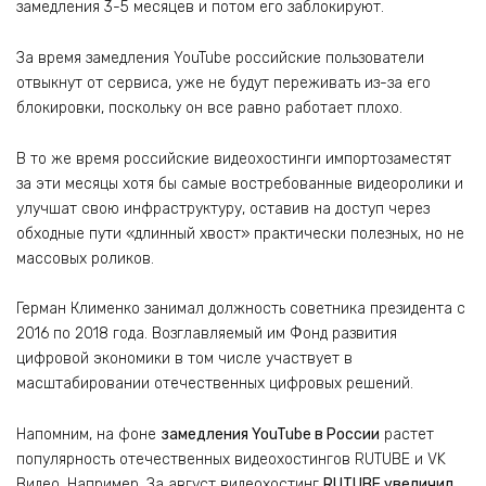
замедления 3-5 месяцев и потом его заблокируют.
За время замедления YouTube российские пользователи
отвыкнут от сервиса, уже не будут переживать из-за его
блокировки, поскольку он все равно работает плохо.
В то же время российские видеохостинги импортозаместят
за эти месяцы хотя бы самые востребованные видеоролики и
улучшат свою инфраструктуру, оставив на доступ через
обходные пути «длинный хвост» практически полезных, но не
массовых роликов.
Герман Клименко занимал должность советника президента с
2016 по 2018 года. Возглавляемый им Фонд развития
цифровой экономики в том числе участвует в
масштабировании отечественных цифровых решений.
Напомним, на фоне
замедления YouTube в России
растет
популярность отечественных видеохостингов RUTUBE и VK
Видео. Например, За август видеохостинг
RUTUBE увеличил