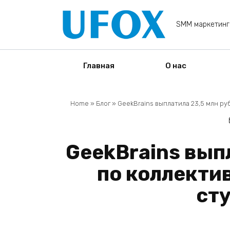
Перейти
к
SMM маркетинг
содержанию
Главная
О нас
Home
»
Блог
»
GeekBrains выплатила 23,5 млн ру
GeekBrains выпл
по коллекти
ст