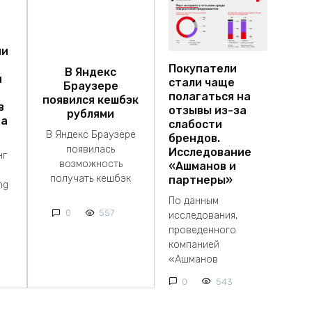
ии
Покупатели
В Яндекс
я
стали чаще
Браузере
полагаться на
появился кешбэк
в
отзывы из-за
рублями
на
слабости
В Яндекс Браузере
брендов.
появилась
Исследование
нг
возможность
«Ашманов и
получать кешбэк
партнеры»
ng
По данным
0
557
исследования,
проведенного
компанией
«Ашманов
0
543