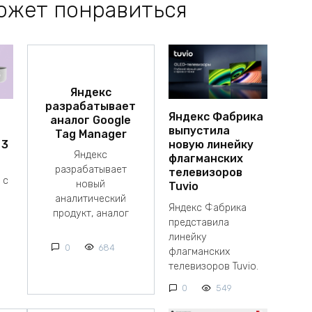
ожет понравиться
Яндекс
разрабатывает
Яндекс Фабрика
аналог Google
выпустила
Tag Manager
 3
новую линейку
Яндекс
флагманских
разрабатывает
телевизоров
 с
новый
Tuvio
аналитический
Яндекс Фабрика
продукт, аналог
представила
линейку
0
684
флагманских
телевизоров Tuvio.
0
549