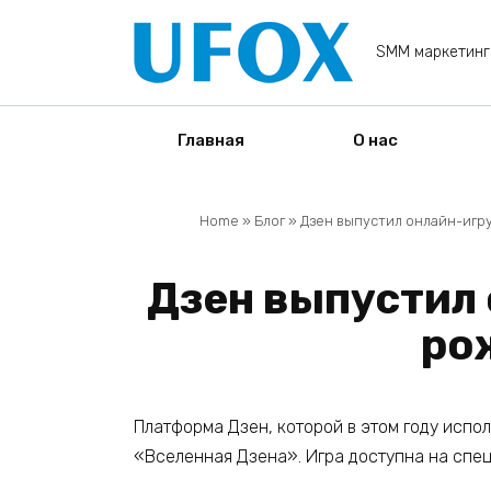
Перейти
к
SMM маркетинг
содержанию
Главная
О нас
Home
»
Блог
»
Дзен выпустил онлайн-игр
Дзен выпустил 
ро
Платформа Дзен, которой в этом году испол
«Вселенная Дзена». Игра доступна на спе