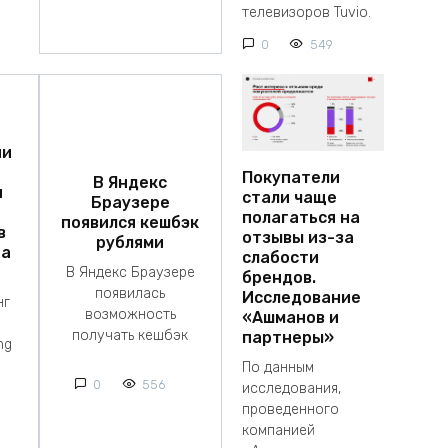
телевизоров Tuvio.
0
549
ии
Покупатели
В Яндекс
я
стали чаще
Браузере
полагаться на
появился кешбэк
в
отзывы из-за
рублями
на
слабости
В Яндекс Браузере
брендов.
появилась
Исследование
нг
возможность
«Ашманов и
получать кешбэк
партнеры»
ng
По данным
0
556
исследования,
проведенного
компанией