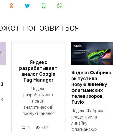
ожет понравиться
Яндекс
разрабатывает
Яндекс Фабрика
аналог Google
выпустила
Tag Manager
 3
новую линейку
Яндекс
флагманских
разрабатывает
телевизоров
 с
новый
Tuvio
аналитический
Яндекс Фабрика
продукт, аналог
представила
линейку
0
683
флагманских