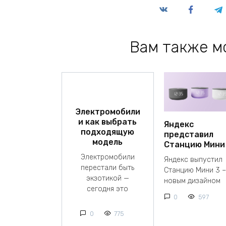
Вам также м
Электромобили
и как выбрать
Яндекс
подходящую
представил
модель
Станцию Мини
Электромобили
Яндекс выпустил
перестали быть
Станцию Мини 3 –
экзотикой —
новым дизайном
сегодня это
0
597
0
775