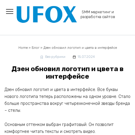
Перейти
к
SMM маркетинг и
содержанию
разработка сайтов
Home
»
Блог
»
Дзен обновил логотип и цвета в интерфейсе
Без рубрики
15.07.2024
Дзен обновил логотип и цвета в
интерфейсе
Дзен обновил логотип и цвета в интерфейсе. Все буквы
нового логотипа теперь расположены на одном уровне. Стало
больше пространства вокруг четырехконечной звезды бренда
– стелы.
Основным оттенком выбран графитовый. Он позволит
комфортнее читать тексты и смотреть видео.