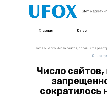
Перейти
к
SMM маркетинг
содержанию
Главная
О нас
Home
»
Блог
»
Число сайтов, попавших в реест
Без ру
Число сайтов,
запрещенн
сократилось н