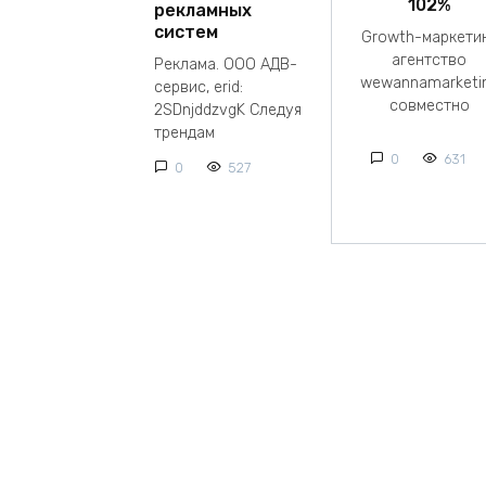
102%
рекламных
систем
Growth-маркети
агентство
Реклама. ООО АДВ-
wewannamarketi
сервис, erid:
совместно
2SDnjddzvgK Следуя
трендам
0
631
0
527