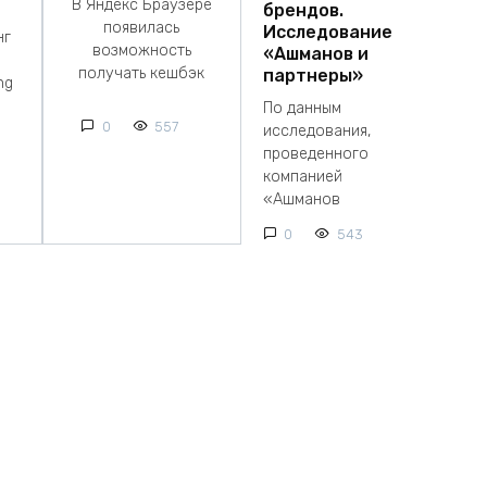
В Яндекс Браузере
брендов.
появилась
Исследование
нг
возможность
«Ашманов и
получать кешбэк
партнеры»
ng
По данным
0
557
исследования,
проведенного
компанией
«Ашманов
0
543