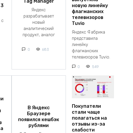
Tag Manager
 3
новую линейку
Яндекс
флагманских
разрабатывает
телевизоров
 с
новый
Tuvio
аналитический
Яндекс Фабрика
продукт, аналог
представила
линейку
0
683
флагманских
телевизоров Tuvio.
0
549
ии
Покупатели
В Яндекс
я
стали чаще
Браузере
полагаться на
появился кешбэк
в
отзывы из-за
рублями
на
слабости