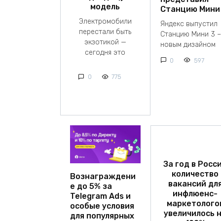
модель
Станцию Мини
Электромобили
Яндекс выпустил
перестали быть
Станцию Мини 3 –
экзотикой —
новым дизайном
сегодня это
0
597
0
775
За год в Росс
количество
Вознаграждени
вакансий дл
е до 5% за
инфлюенс-
Telegram Ads и
маркетолого
особые условия
увеличилось 
для популярных