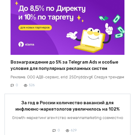
Вознаграждение до 5% за Telegram Ads и особые
условия для популярных рекламных систем
Реклама. ООО АДВ-сервис, erid: 2SDnjddzvgK Следуя трендам
0
526
За год в России количество вакансий для
инфлюенс-маркетологов увеличилось на 102%
Growth-маркетинг агентство wewannamarketing совместно
0
629