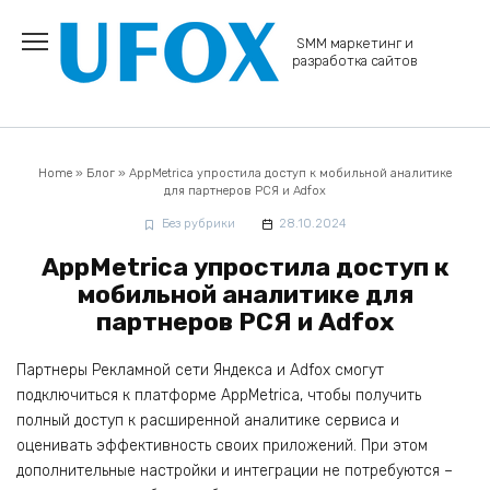
Перейти
к
SMM маркетинг и
содержанию
разработка сайтов
Home
»
Блог
»
AppMetrica упростила доступ к мобильной аналитике
для партнеров РСЯ и Adfox
Без рубрики
28.10.2024
AppMetrica упростила доступ к
мобильной аналитике для
партнеров РСЯ и Adfox
Партнеры Рекламной сети Яндекса и Adfox смогут
подключиться к платформе AppMetrica, чтобы получить
полный доступ к расширенной аналитике сервиса и
оценивать эффективность своих приложений. При этом
дополнительные настройки и интеграции не потребуются –