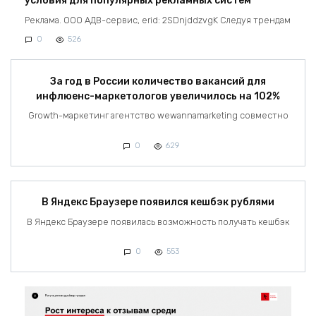
условия для популярных рекламных систем
Реклама. ООО АДВ-сервис, erid: 2SDnjddzvgK Следуя трендам
0
526
За год в России количество вакансий для
инфлюенс-маркетологов увеличилось на 102%
Growth-маркетинг агентство wewannamarketing совместно
0
629
В Яндекс Браузере появился кешбэк рублями
В Яндекс Браузере появилась возможность получать кешбэк
0
553