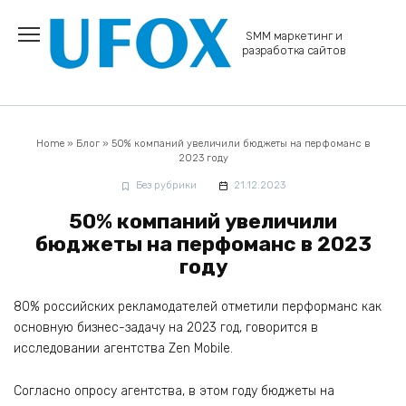
Перейти
к
SMM маркетинг и
содержанию
разработка сайтов
Home
»
Блог
»
50% компаний увеличили бюджеты на перфоманс в
2023 году
Без рубрики
21.12.2023
50% компаний увеличили
бюджеты на перфоманс в 2023
году
80% российских рекламодателей отметили перформанс как
основную бизнес-задачу на 2023 год, говорится в
исследовании агентства Zen Mobile.
Согласно опросу агентства, в этом году бюджеты на